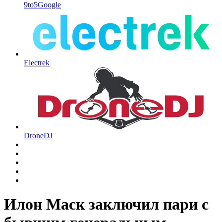
9to5Google
Electrek
DroneDJ
Илон Маск заключил пари с