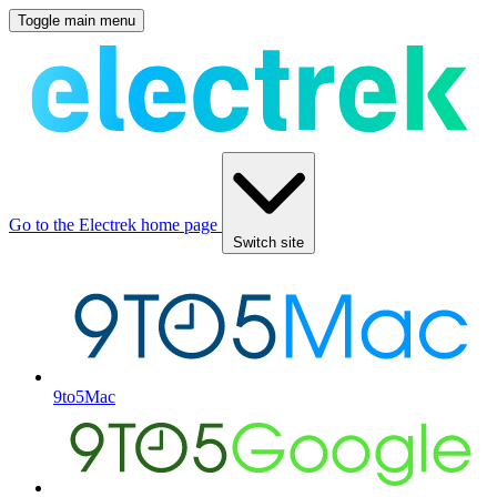
Toggle main menu
Go to the Electrek home page
Switch site
9to5Mac