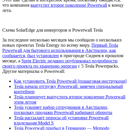
что компания
выпустит второе поколение Powerwall
к концу
лета.
Схема SolarEdge для инверторов и Powerwall Tesla
За последние несколько месяцев мы сообщали о нескольких
новых проектах Tesla Energy по всему миру.
Первый Tesla
Powerwall для бытового использования в Австралии, как
сообщается, был установлен
в пригороде Сиднея в прошлом
месяце, а
Sprig Electric недавно опубликовал подробности
своего проекта по хранению энергии
с 5 Tesla Powerpacks.
Другие материалы о Powerwall:
Как установить Tesla Powerwall [пошаговая инструкция]
Tesla начала отгрузку Powerwall: замечен специальный
контейнер
Tesla планирует выпустить второе поколение Powerwall
этим летом
Tesla ускоряет набор сотрудников в Австралии,
поскольку продажи Powerwall набирают обороты
Tesla рассылает опросы об установке Powerwall
владельцам Model S
Tesla Powerwall прибыл в Германию — Memodo