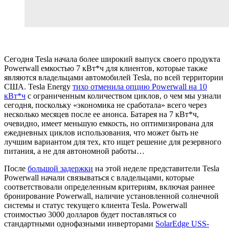
Сегодня Tesla начала более широкий выпуск своего продукта
Powerwall емкостью 7 кВт*ч для клиентов, которые также
являются владельцами автомобилей Tesla, по всей территории
США. Tesla Energy
тихо отменила опцию Powerwall на 10
кВт*ч
с ограниченным количеством циклов, о чем мы узнали
сегодня, поскольку «экономика не сработала» всего через
несколько месяцев после ее анонса. Батарея на 7 кВт*ч,
очевидно, имеет меньшую емкость, но оптимизирована для
ежедневных циклов использования, что может быть не
лучшим вариантом для тех, кто ищет решение для резервного
питания, а не для автономной работы…
После
большой задержки
на этой неделе представители Tesla
Powerwall начали связываться с владельцами, которые
соответствовали определенным критериям, включая раннее
бронирование Powerwall, наличие установленной солнечной
системы и статус текущего клиента Tesla. Powerwall
стоимостью 3000 долларов будет поставляться со
стандартными однофазными инверторами
SolarEdge USS-