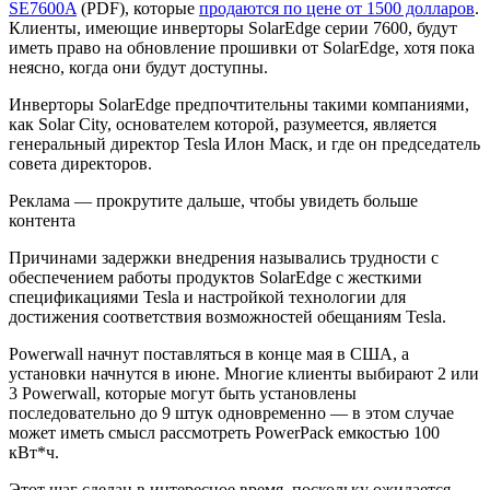
SE7600A
(PDF), которые
продаются по цене от 1500 долларов
.
Клиенты, имеющие инверторы SolarEdge серии 7600, будут
иметь право на обновление прошивки от SolarEdge, хотя пока
неясно, когда они будут доступны.
Инверторы SolarEdge предпочтительны такими компаниями,
как Solar City, основателем которой, разумеется, является
генеральный директор Tesla Илон Маск, и где он председатель
совета директоров.
Реклама — прокрутите дальше, чтобы увидеть больше
контента
Причинами задержки внедрения назывались трудности с
обеспечением работы продуктов SolarEdge с жесткими
спецификациями Tesla и настройкой технологии для
достижения соответствия возможностей обещаниям Tesla.
Powerwall начнут поставляться в конце мая в США, а
установки начнутся в июне. Многие клиенты выбирают 2 или
3 Powerwall, которые могут быть установлены
последовательно до 9 штук одновременно — в этом случае
может иметь смысл рассмотреть PowerPack емкостью 100
кВт*ч.
Этот шаг сделан в интересное время, поскольку ожидается,