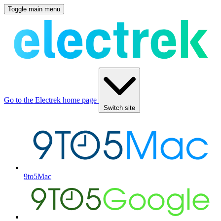
Toggle main menu
Go to the Electrek home page
Switch site
9to5Mac