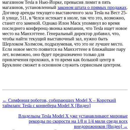
магазином Tesla в Нью-Йорке, превысив лимит в пять
магазинов, установленный
законом штата о прямых продажах
.
Договор аренды текущего выставочного зала Tesla на Вест 25-
й улице, 511, в Челси истекает в июле, так что это, возможно,
станет его заменой.
Однако Илон Маск упомянул во время
последнего конференц-звонка компании, что Tesla ищет новое
место на Манхэттене.
Генеральный директор добавил, что,
чтобы найти текущий выставочный зал, нужно быть
Шерлоком Холмсом, подразумевая, что это не лучшее место.
Если новое место появится на Манхэттене в ближайшие пару
лет, возможно, оно будет предназначено только для
привлечения прохожих, в то время как большой центр в
Бруклине сможет в основном служить сервисным центром.
← Симфония роботов, собирающих Model X – Короткий
таймлапс Tesla с конвейера Model X [Видео]
Владельцы Tesla Model X уже устанавливают мировые
рекорды по скорости на 1/8 и 1/4 мили среди всех
внедорожников [Видео] →