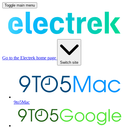
Toggle main menu
Go to the Electrek home page
Switch site
9to5Mac