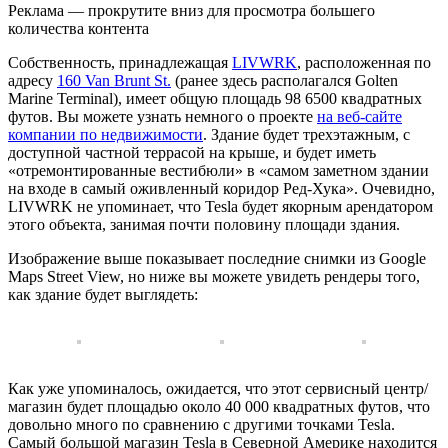
Реклама — прокрутите вниз для просмотра большего
количества контента
Собственность, принадлежащая
LIVWRK
, расположенная по
адресу
160 Van Brunt St.
(ранее здесь располагался Golten
Marine Terminal), имеет общую площадь 98 6500 квадратных
футов. Вы можете узнать немного о проекте
на веб-сайте
компании по недвижимости
. Здание будет трехэтажным, с
доступной частной террасой на крыше, и будет иметь
«отремонтированные вестибюли» в «самом заметном здании
на входе в самый оживленный коридор Ред-Хука». Очевидно,
LIVWRK не упоминает, что Tesla будет якорным арендатором
этого объекта, занимая почти половину площади здания.
Изображение выше показывает последние снимки из Google
Maps Street View, но ниже вы можете увидеть рендеры того,
как здание будет выглядеть:
Как уже упоминалось, ожидается, что этот сервисный центр/
магазин будет площадью около 40 000 квадратных футов, что
довольно много по сравнению с другими точками Tesla.
Самый большой магазин Tesla в Северной Америке находится