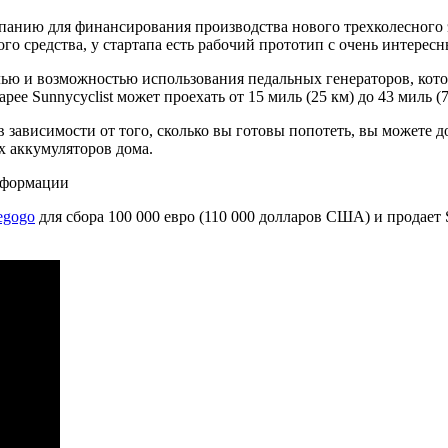
анию для финансирования производства нового трехколесного э
го средства, у стартапа есть рабочий прототип с очень интере
елью и возможностью использования педальных генераторов, кот
рее Sunnycyclist может проехать от 15 миль (25 км) до 43 миль (
 в зависимости от того, сколько вы готовы попотеть, вы можете
х аккумуляторов дома.
нформации
egogo
для сбора 100 000 евро (110 000 долларов США) и продает S