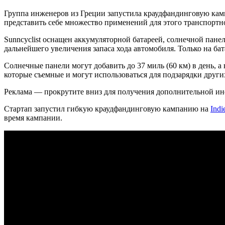
Группа инженеров из Греции запустила краудфандинговую камп
представить себе множество применений для этого транспортно
Sunncyclist оснащен аккумуляторной батареей, солнечной пан
дальнейшего увеличения запаса хода автомобиля. Только на бата
Солнечные панели могут добавить до 37 миль (60 км) в день, а
которые съемные и могут использоваться для подзарядки други
Реклама — прокрутите вниз для получения дополнительной и
Стартап запустил гибкую краудфандинговую кампанию на
Indi
время кампании.