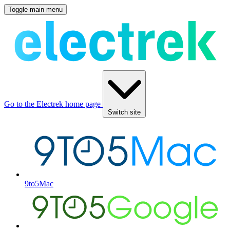
Toggle main menu
Go to the Electrek home page
Switch site
9to5Mac