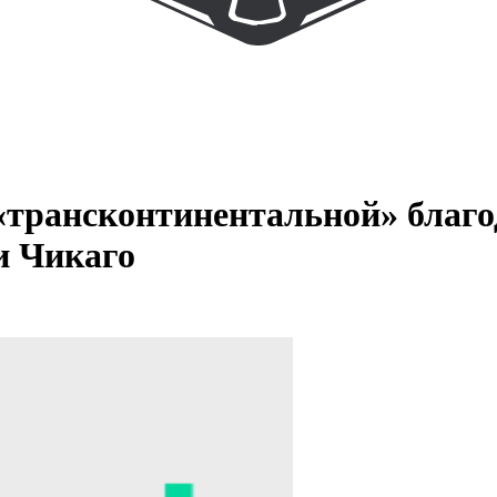
у «трансконтинентальной» благ
и Чикаго