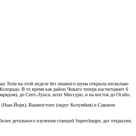
ьку Tesla на этой неделе без лишнего шума открыла несколько
лорадо. В то время как район Чикаго теперь насчитывает 6
арядом), до Сент-Луиса, штат Миссури, и на восток до Огайо.
и (Нью-Йорк), Вашингтоне (округ Колумбия) и Саванне
олее детального изучения станций Supercharger, дат открытия,