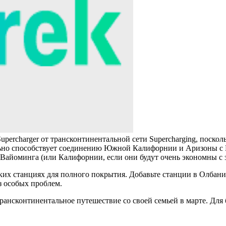
upercharger от трансконтинентальной сети Supercharging, поскол
льно способствует соединению Южной Калифорнии и Аризоны с Ко
 Вайоминга (или Калифорнии, если они будут очень экономны с з
ких станциях для полного покрытия. Добавьте станции в Олбан
з особых проблем.
ансконтинентальное путешествие со своей семьей в марте. Для б