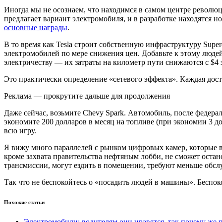
Иногда мы не осознаем, что находимся в самом центре революци
предлагает вариант электромобиля, и в разработке находятся н
основные награды
.
В то время как Tesla строит собственную инфраструктуру Sup
электромобилей по мере снижения цен. Добавьте к этому люде
электричеству — их затраты на километр пути снижаются с $4 за
Это практически определение «сетевого эффекта». Каждая дост
Реклама — прокрутите дальше для продолжения
Даже сейчас, возьмите Chevy Spark. Автомобиль, после федера
экономите 200 долларов в месяц на топливе (при экономии 3 до
всю игру.
Я вижу много параллелей с рынком цифровых камер, которые в
кроме захвата правительства нефтяным лобби, не сможет остан
трансмиссии, могут ездить в помещении, требуют меньше обслу
Так что не беспокойтесь о «посадить людей в машины». Беспок
Похожие статьи
Электромобили: водителям они нравятся, так почему же 