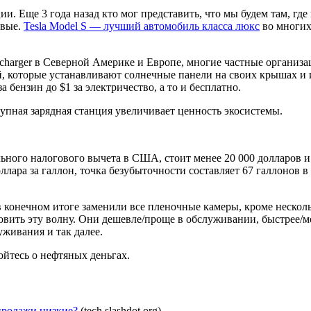
и. Еще 3 года назад кто мог представить, что мы будем там, гд
овые.
Tesla Model S — лучший автомобиль класса люкс
во многи
ercharger в Северной Америке и Европе, многие частные органи
й, которые устанавливают солнечные панели на своих крышах и
 бензин до $1 за электричество, а то и бесплатно.
упная зарядная станция увеличивает ценность экосистемы.
льного налогового вычета в США, стоит менее 20 000 долларов и
ллара за галлон, точка безубыточности составляет 67 галлонов в
 конечном итоге заменили все пленочные камеры, кроме нескол
овить эту волну. Они дешевле/проще в обслуживании, быстрее/м
живания и так далее.
ойтесь о нефтяных деньгах.
продажи низкие?
(tech.slashdot.org)