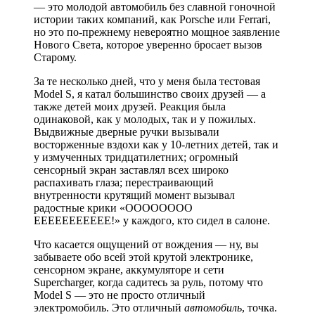
— это молодой автомобиль без славной гоночной
истории таких компаний, как Porsche или Ferrari,
но это по-прежнему невероятно мощное заявление
Нового Света, которое уверенно бросает вызов
Старому.
За те несколько дней, что у меня была тестовая
Model S, я катал большинство своих друзей — а
также детей моих друзей. Реакция была
одинаковой, как у молодых, так и у пожилых.
Выдвижные дверные ручки вызывали
восторженные вздохи как у 10-летних детей, так и
у измученных тридцатилетних; огромный
сенсорный экран заставлял всех широко
распахивать глаза; перестраивающий
внутренности крутящий момент вызывал
радостные крики «ОООООООО
ЕЕЕЕЕЕЕЕЕЕЕ!» у каждого, кто сидел в салоне.
Что касается ощущений от вождения — ну, вы
забываете обо всей этой крутой электронике,
сенсорном экране, аккумуляторе и сети
Supercharger, когда садитесь за руль, потому что
Model S — это не просто отличный
электромобиль. Это отличный
автомобиль
, точка.