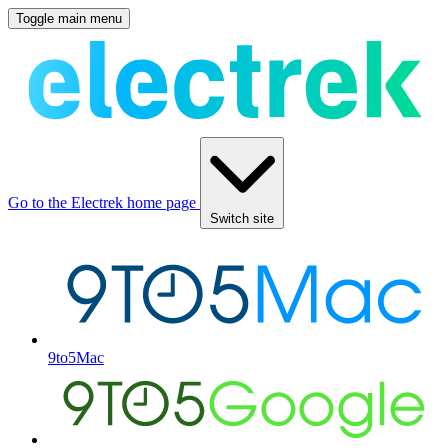
Toggle main menu
Go to the Electrek home page
Switch site
9to5Mac