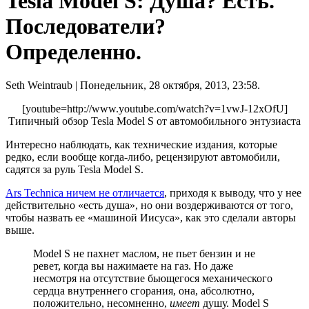
Tesla Model S: Душа? Есть.
Последователи?
Определенно.
Seth Weintraub
| Понедельник, 28 октября, 2013, 23:58.
[youtube=http://www.youtube.com/watch?v=1vwJ-12xOfU]
Типичный обзор Tesla Model S от автомобильного энтузиаста
Интересно наблюдать, как технические издания, которые
редко, если вообще когда-либо, рецензируют автомобили,
садятся за руль Tesla Model S.
Ars Technica ничем не отличается
, приходя к выводу, что у нее
действительно «есть душа», но они воздерживаются от того,
чтобы назвать ее «машиной Иисуса», как это сделали авторы
выше.
Model S не пахнет маслом, не пьет бензин и не
ревет, когда вы нажимаете на газ. Но даже
несмотря на отсутствие бьющегося механического
сердца внутреннего сгорания, она, абсолютно,
положительно, несомненно,
имеет
душу. Model S