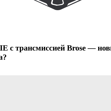
x IE с трансмиссией Brose — но
а?