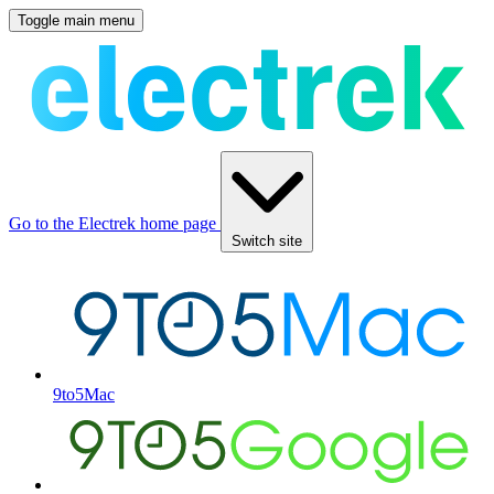
Toggle main menu
Go to the Electrek home page
Switch site
9to5Mac