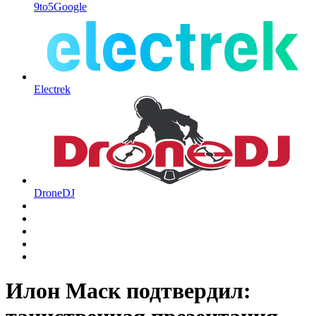
9to5Google
Electrek
DroneDJ
Илон Маск подтвердил: