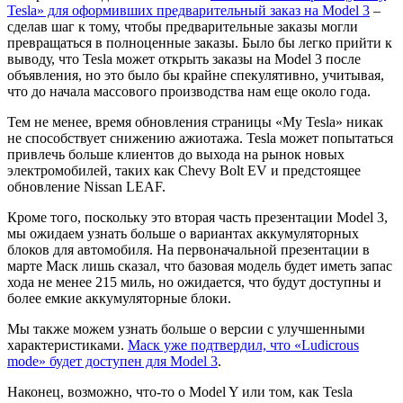
Tesla» для оформивших предварительный заказ на Model 3
–
сделав шаг к тому, чтобы предварительные заказы могли
превращаться в полноценные заказы. Было бы легко прийти к
выводу, что Tesla может открыть заказы на Model 3 после
объявления, но это было бы крайне спекулятивно, учитывая,
что до начала массового производства нам еще около года.
Тем не менее, время обновления страницы «My Tesla» никак
не способствует снижению ажиотажа. Tesla может попытаться
привлечь больше клиентов до выхода на рынок новых
электромобилей, таких как Chevy Bolt EV и предстоящее
обновление Nissan LEAF.
Кроме того, поскольку это вторая часть презентации Model 3,
мы ожидаем узнать больше о вариантах аккумуляторных
блоков для автомобиля. На первоначальной презентации в
марте Маск лишь сказал, что базовая модель будет иметь запас
хода не менее 215 миль, но ожидается, что будут доступны и
более емкие аккумуляторные блоки.
Мы также можем узнать больше о версии с улучшенными
характеристиками.
Маск уже подтвердил, что «Ludicrous
mode» будет доступен для Model 3
.
Наконец, возможно, что-то о Model Y или том, как Tesla