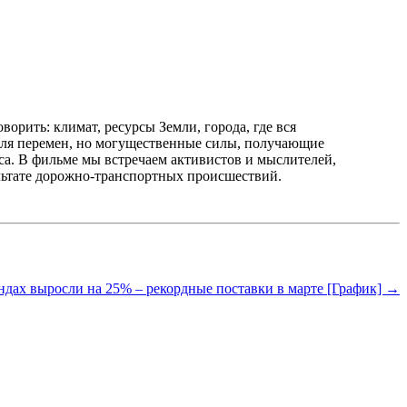
орить: климат, ресурсы Земли, города, где вся
ля перемен, но могущественные силы, получающие
а. В фильме мы встречаем активистов и мыслителей,
ультате дорожно-транспортных происшествий.
ндах выросли на 25% – рекордные поставки в марте [График] →