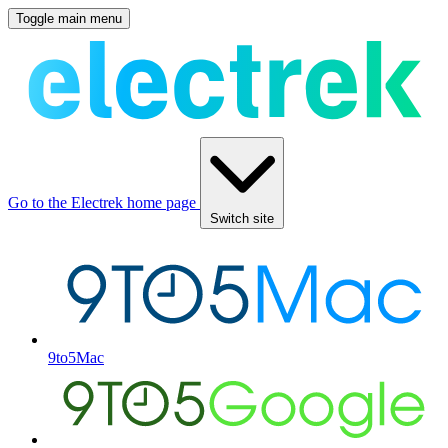
Toggle main menu
Go to the Electrek home page
Switch site
9to5Mac