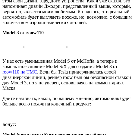
этом свой дизайн зарядного устройства. Как я уже сказал, это
напоминает дизайн Джодри, представленный выше, который,
вероятно, является моим любимым. Я надеюсь, что реальный
автомобиль будет выглядеть похоже, но, возможно, с большим
количеством аэродинамических деталей.
Model 3 от roow110
У нас есть уменьшенная Model S от McHoffa, а теперь и
компактное слияние Model S/X для создания Model 3 от
roow110 на TMC
. Если бы Tesla придерживалась своей
дизайнерской линии, рендер roow был бы безопасной ставкой
для Model 3, но я не уверен, основываясь на комментариях
Маска.
Дайте нам знать, какой, по вашему мнению, автомобиль будет
больше всего похож на конечный продукт:
Бонус:
Model (компактный) от неизвестного дизайнера