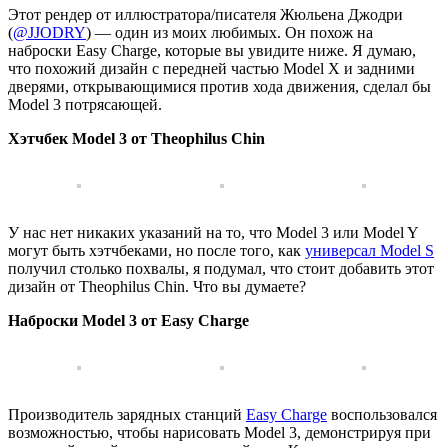
Этот рендер от иллюстратора/писателя Жюльена Джодри
(
@
JJODRY
) — один из моих любимых. Он похож на
наброски Easy Charge, которые вы увидите ниже. Я думаю,
что похожий дизайн с передней частью Model X и задними
дверями, открывающимися против хода движения, сделал бы
Model 3 потрясающей.
Хэтчбек Model 3 от Theophilus Chin
У нас нет никаких указаний на то, что Model 3 или Model Y
могут быть хэтчбеками, но после того, как
универсал Model S
получил столько похвалы, я подумал, что стоит добавить этот
дизайн от Theophilus Chin. Что вы думаете?
Наброски Model 3 от Easy Charge
Производитель зарядных станций
Easy Charge
воспользовался
возможностью, чтобы нарисовать Model 3, демонстрируя при