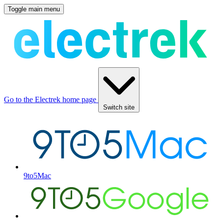
Toggle main menu
Go to the Electrek home page
Switch site
9to5Mac