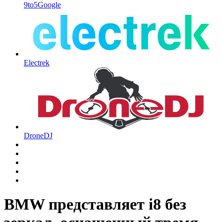
9to5Google
Electrek
DroneDJ
BMW представляет i8 без