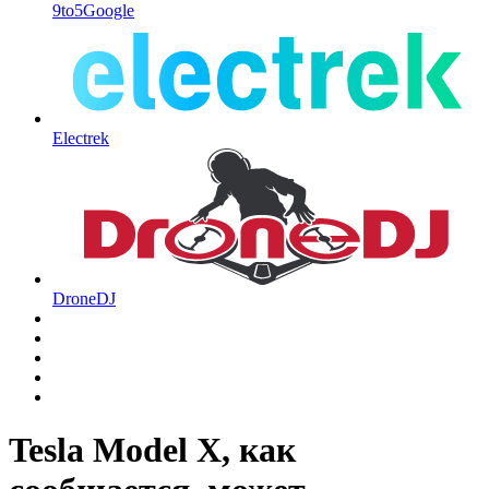
9to5Google
Electrek
DroneDJ
Tesla Model X, как