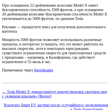
При оснащении 22-дюймовыми колесами Model X имеет
буксировочную способность 3500 фунтов, а при оснащении
20-дюймовыми колесами буксировочная способность Model X
увеличивается до 5000 фунтов, по данным Tesla.
Реклама — прокрутите вниз для получения дополнительного
контента
Мощность 5000 фунтов позволяет использовать различные
прицепы, и интересно услышать, что это может работать на
высоких скоростях, хотя в некоторых юрисдикциях
существуют ограничения скорости для транспортных средств
с прицепами – например, в Калифорнии, где действует
ограничение в 55 миль в час.
Примечание через
StreetInsider
← Tesla Model X демонстрирует рождественское световое шоу
с «взмахом крыльев» [Видео]
Владелец Smart EV застрял после «случайного» подключения
к Tesla Supercharger →