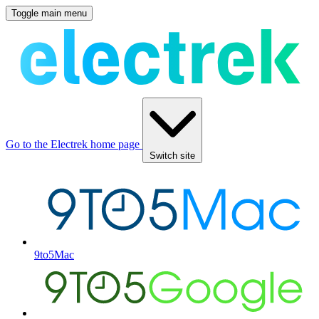
Toggle main menu
Go to the Electrek home page
Switch site
9to5Mac