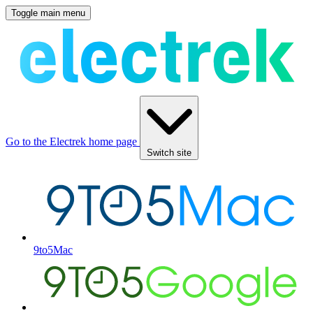
Toggle main menu
Go to the Electrek home page
Switch site
9to5Mac