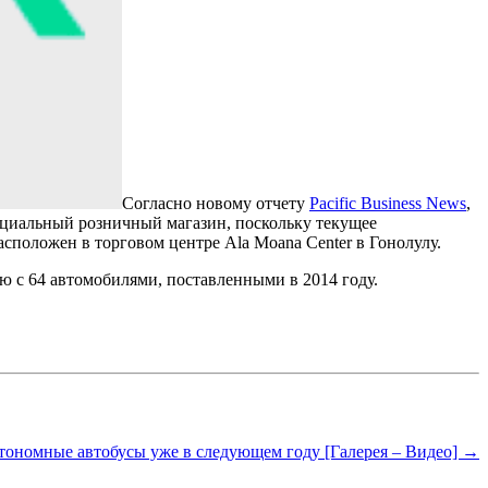
Согласно новому отчету
Pacific Business News
,
официальный розничный магазин, поскольку текущее
сположен в торговом центре Ala Moana Center в Гонолулу.
ию с 64 автомобилями, поставленными в 2014 году.
тономные автобусы уже в следующем году [Галерея – Видео] →