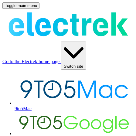
Toggle main menu
Go to the Electrek home page
Switch site
9to5Mac